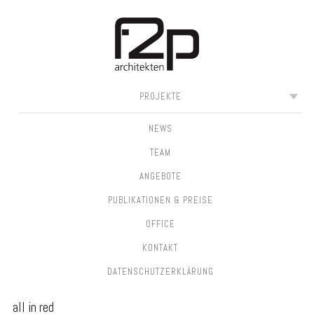
SKIP
MAIN MENU
PROJEKTE
TO
CONTENT
NEWS
TEAM
ANGEBOTE
PUBLIKATIONEN & PREISE
OFFICE
KONTAKT
DATEN­SCHUTZ­ERKLÄRUNG
all in red