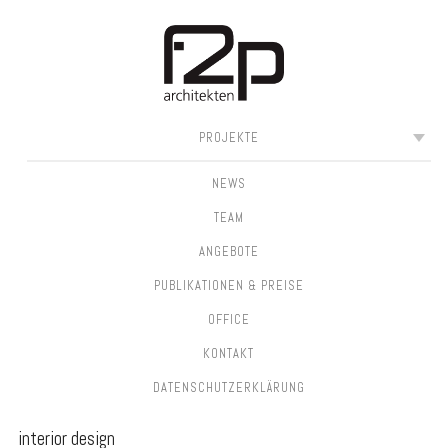
SKIP
MAIN MENU
PROJEKTE
TO
CONTENT
NEWS
TEAM
ANGEBOTE
PUBLIKATIONEN & PREISE
OFFICE
KONTAKT
DATEN­SCHUTZ­ERKLÄRUNG
interior design