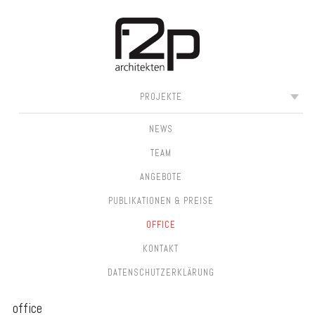
SKIP
MAIN MENU
PROJEKTE
TO
CONTENT
NEWS
TEAM
ANGEBOTE
PUBLIKATIONEN & PREISE
OFFICE
KONTAKT
DATEN­SCHUTZ­ERKLÄRUNG
office