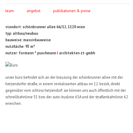
team
angebot
publikationen & preise
standort: schönbrunner allee 66/12, 1120 wien
typ: altbau/neubau
bauweise: massivbauweise
nutzfläche: 95 m²
nutzer: formann ² puschmann
I
architekten zt-gmbh
unser büro befindet sich an der kreuzung der schönbrunner allee mit der
hetzendorfer straße, in einem revitalisierten altbau im 12. bezirk, direkt
gegenüber vom schloss hetzendorf. sie können uns auch öffentlich mit der
schnellbahnlinie S1 bzw. der auto-buslinie 63A und der straßenbahnlinie 62
erreichen.