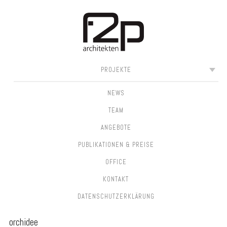
SKIP
MAIN MENU
PROJEKTE
TO
CONTENT
NEWS
TEAM
ANGEBOTE
PUBLIKATIONEN & PREISE
OFFICE
KONTAKT
DATEN­SCHUTZ­ERKLÄRUNG
orchidee