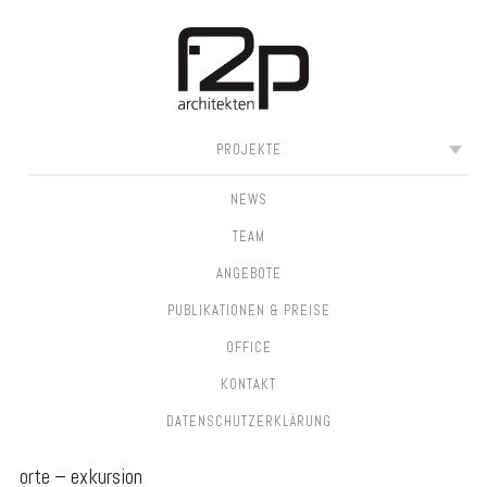
SKIP
MAIN MENU
PROJEKTE
TO
CONTENT
NEWS
TEAM
ANGEBOTE
PUBLIKATIONEN & PREISE
OFFICE
KONTAKT
DATEN­SCHUTZ­ERKLÄRUNG
orte – exkursion