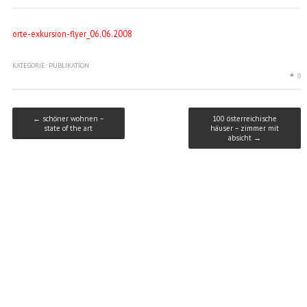
orte-exkursion-flyer_06.06.2008
KATEGORIE:
PUBLIKATION
0
Post navigation
←
schöner wohnen –
100 österreichische
state of the art
häuser – zimmer mit
absicht
→