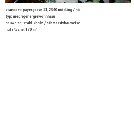
standort: payergasse 13, 2340 mödling / nö
typ: niedrigenergiewohnhaus
bauweise: stahl-/holz-/ stbmassivbauweise
nutzfläche: 170 m²
bauherr: privat
der grundsätzliche entwurfsgedanke bei diesem projekt war die orientierung
nach der sonne, sowie die schaffung einer zur straße sehr abgeschlossenen
und zum garten sowie zwischen den einzelnen raumzonen sehr offenen
architektur. ermöglicht wurde dies durch den einsatz einer technisch aus-
gereizten stahl-holzleichtbaukonstruktion, die die zwei „boxen“ mit den
schlafräumen über dem erdgeschoss schweben lässt.
KATEGORIE:
INTERIOR DESIGN
,
WOHNEN
23
Post navigation
←
transformer
kar-zentrale
notaufnahme
→
formann ² puschmann
|
architekten zt-gmbh schönbrunner allee 66/12 A-1120 wien e-mail:
architekten@f2p.at
t: +43(1)8040280