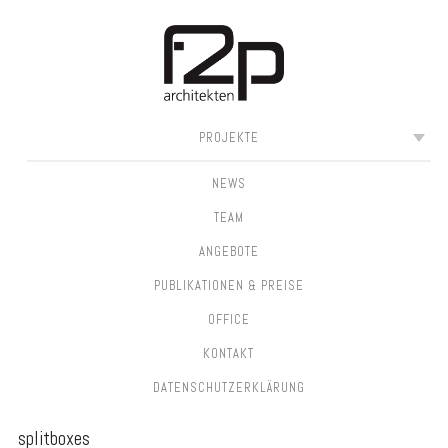
SKIP
MAIN MENU
PROJEKTE
TO
CONTENT
NEWS
TEAM
ANGEBOTE
PUBLIKATIONEN & PREISE
OFFICE
KONTAKT
DATEN­SCHUTZ­ERKLÄRUNG
splitboxes