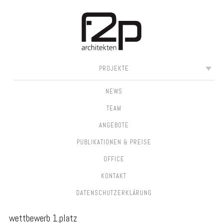
SKIP
MAIN MENU
PROJEKTE
TO
CONTENT
NEWS
TEAM
ANGEBOTE
PUBLIKATIONEN & PREISE
OFFICE
KONTAKT
DATEN­SCHUTZ­ERKLÄRUNG
wettbewerb 1.platz