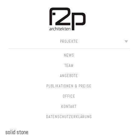
SKIP
MAIN MENU
PROJEKTE
TO
CONTENT
NEWS
TEAM
ANGEBOTE
PUBLIKATIONEN & PREISE
OFFICE
KONTAKT
DATEN­SCHUTZ­ERKLÄRUNG
solid stone